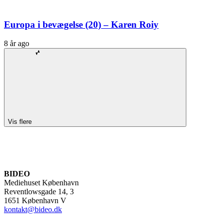
Europa i bevægelse (20) – Karen Roiy
8 år ago
Vis flere
BIDEO
Mediehuset København
Reventlowsgade 14, 3
1651 København V
kontakt@bideo.dk