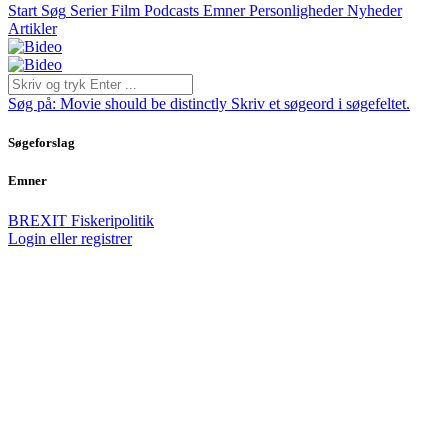
Start
Søg
Serier
Film
Podcasts
Emner
Personligheder
Nyheder
Artikler
Søg på:
Movie should be distinctly
Skriv et søgeord i søgefeltet.
Søgeforslag
Emner
BREXIT
Fiskeripolitik
Login eller registrer