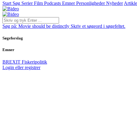
Start
Søg
Serier
Film
Podcasts
Emner
Personligheder
Nyheder
Artikle
Søg på:
Movie should be distinctly
Skriv et søgeord i søgefeltet.
Søgeforslag
Emner
BREXIT
Fiskeripolitik
Login eller registrer