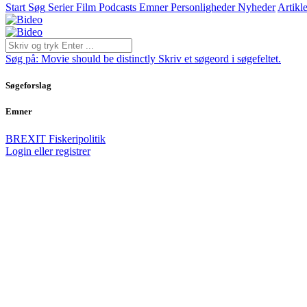
Start
Søg
Serier
Film
Podcasts
Emner
Personligheder
Nyheder
Artikle
Søg på:
Movie should be distinctly
Skriv et søgeord i søgefeltet.
Søgeforslag
Emner
BREXIT
Fiskeripolitik
Login eller registrer