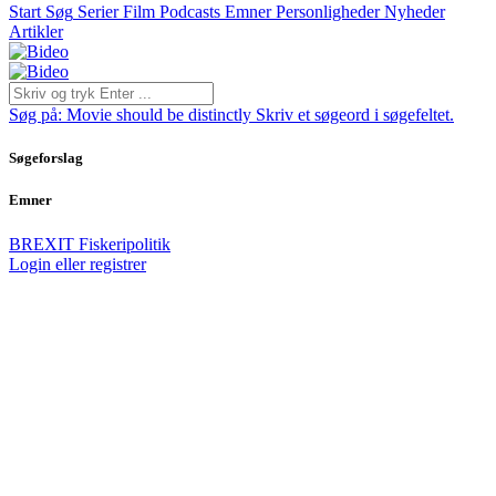
Start
Søg
Serier
Film
Podcasts
Emner
Personligheder
Nyheder
Artikler
Søg på:
Movie should be distinctly
Skriv et søgeord i søgefeltet.
Søgeforslag
Emner
BREXIT
Fiskeripolitik
Login eller registrer