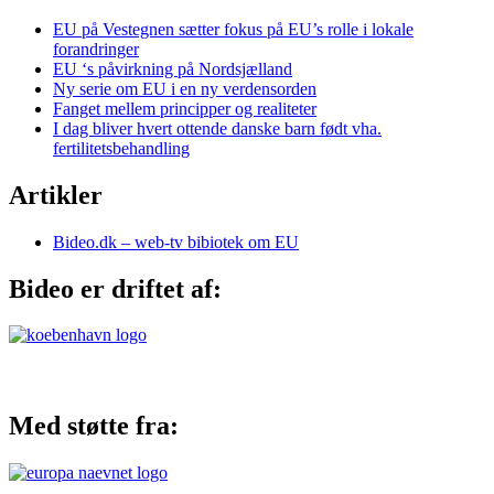
EU på Vestegnen sætter fokus på EU’s rolle i lokale
forandringer
EU ‘s påvirkning på Nordsjælland
Ny serie om EU i en ny verdensorden
Fanget mellem principper og realiteter
I dag bliver hvert ottende danske barn født vha.
fertilitetsbehandling
Artikler
Bideo.dk – web-tv bibiotek om EU
Bideo er driftet af:
Med støtte fra: