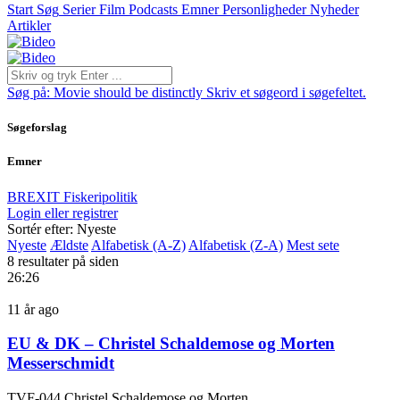
Start
Søg
Serier
Film
Podcasts
Emner
Personligheder
Nyheder
Artikler
Søg på:
Movie should be distinctly
Skriv et søgeord i søgefeltet.
Søgeforslag
Emner
BREXIT
Fiskeripolitik
Login eller registrer
Sortér efter: Nyeste
Nyeste
Ældste
Alfabetisk (A-Z)
Alfabetisk (Z-A)
Mest sete
8 resultater på siden
26:26
11 år ago
EU & DK – Christel Schaldemose og Morten
Messerschmidt
TVF-044 Christel Schaldemose og Morten