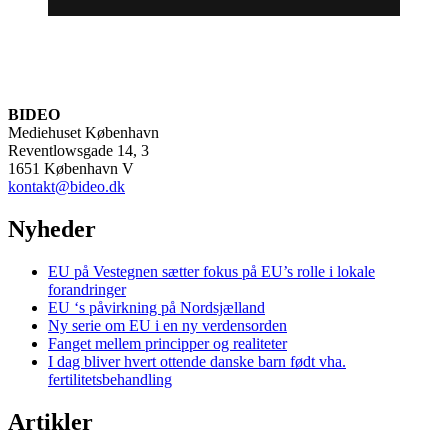
BIDEO
Mediehuset København
Reventlowsgade 14, 3
1651 København V
kontakt@bideo.dk
Nyheder
EU på Vestegnen sætter fokus på EU’s rolle i lokale
forandringer
EU ‘s påvirkning på Nordsjælland
Ny serie om EU i en ny verdensorden
Fanget mellem principper og realiteter
I dag bliver hvert ottende danske barn født vha.
fertilitetsbehandling
Artikler