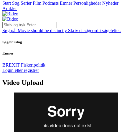
Start
Søg
Serier
Film
Podcasts
Emner
Personligheder
Nyheder
Artikler
Søg på:
Movie should be distinctly
Skriv et søgeord i søgefeltet.
Søgeforslag
Emner
BREXIT
Fiskeripolitik
Login eller registrer
Video Upload