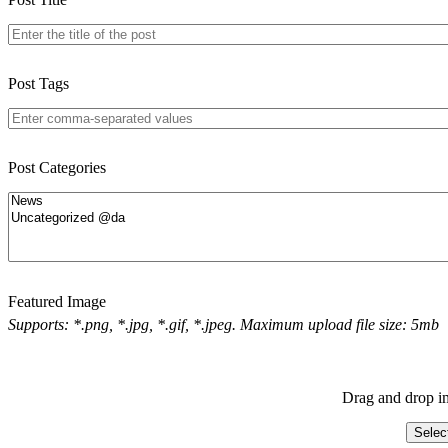
Post Tags
Post Categories
Featured Image
Supports: *.png, *.jpg, *.gif, *.jpeg. Maximum upload file size: 5mb
Drag and drop im
Selec