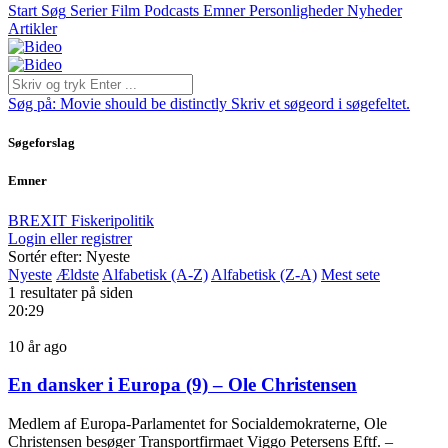
Start
Søg
Serier
Film
Podcasts
Emner
Personligheder
Nyheder
Artikler
Søg på:
Movie should be distinctly
Skriv et søgeord i søgefeltet.
Søgeforslag
Emner
BREXIT
Fiskeripolitik
Login eller registrer
Sortér efter: Nyeste
Nyeste
Ældste
Alfabetisk (A-Z)
Alfabetisk (Z-A)
Mest sete
1 resultater på siden
20:29
10 år ago
En dansker i Europa (9) – Ole Christensen
Medlem af Europa-Parlamentet for Socialdemokraterne, Ole
Christensen besøger Transportfirmaet Viggo Petersens Eftf. –