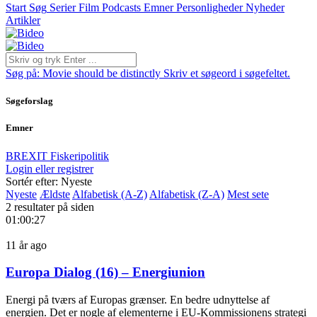
Start
Søg
Serier
Film
Podcasts
Emner
Personligheder
Nyheder
Artikler
Søg på:
Movie should be distinctly
Skriv et søgeord i søgefeltet.
Søgeforslag
Emner
BREXIT
Fiskeripolitik
Login eller registrer
Sortér efter: Nyeste
Nyeste
Ældste
Alfabetisk (A-Z)
Alfabetisk (Z-A)
Mest sete
2 resultater på siden
01:00:27
11 år ago
Europa Dialog (16) – Energiunion
Energi på tværs af Europas grænser. En bedre udnyttelse af
energien. Det er nogle af elementerne i EU-Kommissionens strategi