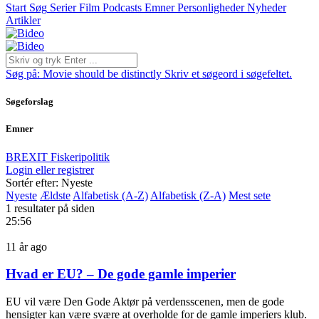
Start
Søg
Serier
Film
Podcasts
Emner
Personligheder
Nyheder
Artikler
Søg på:
Movie should be distinctly
Skriv et søgeord i søgefeltet.
Søgeforslag
Emner
BREXIT
Fiskeripolitik
Login eller registrer
Sortér efter: Nyeste
Nyeste
Ældste
Alfabetisk (A-Z)
Alfabetisk (Z-A)
Mest sete
1 resultater på siden
25:56
11 år ago
Hvad er EU? – De gode gamle imperier
EU vil være Den Gode Aktør på verdensscenen, men de gode
hensigter kan være svære at overholde for de gamle imperiers klub.