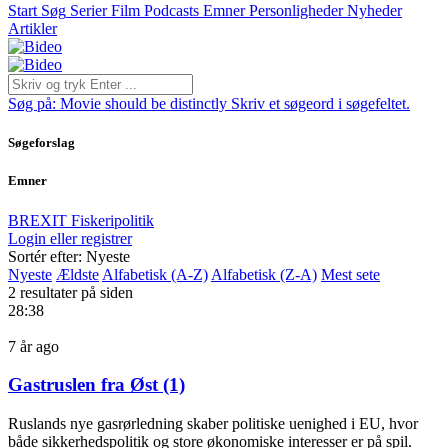
Start
Søg
Serier
Film
Podcasts
Emner
Personligheder
Nyheder
Artikler
Søg på:
Movie should be distinctly
Skriv et søgeord i søgefeltet.
Søgeforslag
Emner
BREXIT
Fiskeripolitik
Login eller registrer
Sortér efter: Nyeste
Nyeste
Ældste
Alfabetisk (A-Z)
Alfabetisk (Z-A)
Mest sete
2 resultater på siden
28:38
7 år ago
Gastruslen fra Øst (1)
Ruslands nye gasrørledning skaber politiske uenighed i EU, hvor
både sikkerhedspolitik og store økonomiske interesser er på spil.