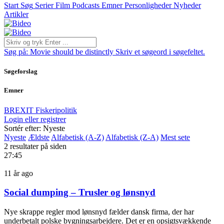
Start
Søg
Serier
Film
Podcasts
Emner
Personligheder
Nyheder
Artikler
Søg på:
Movie should be distinctly
Skriv et søgeord i søgefeltet.
Søgeforslag
Emner
BREXIT
Fiskeripolitik
Login eller registrer
Sortér efter: Nyeste
Nyeste
Ældste
Alfabetisk (A-Z)
Alfabetisk (Z-A)
Mest sete
2 resultater på siden
27:45
11 år ago
Social dumping – Trusler og lønsnyd
Nye skrappe regler mod lønsnyd fælder dansk firma, der har
underbetalt polske bygningsarbejdere. Det er en opsigtsvækkende