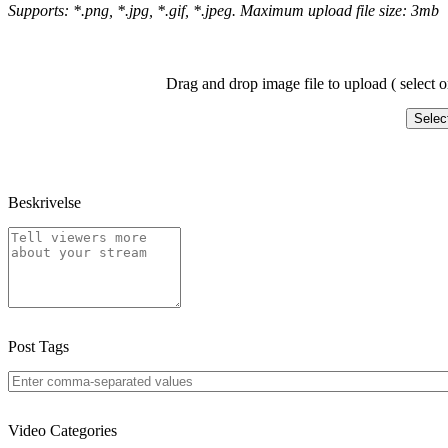
Supports: *.png, *.jpg, *.gif, *.jpeg. Maximum upload file size: 3mb
Drag and drop image file to upload ( select o
Selec
Beskrivelse
Post Tags
Video Categories