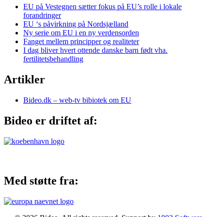
EU på Vestegnen sætter fokus på EU’s rolle i lokale
forandringer
EU ‘s påvirkning på Nordsjælland
Ny serie om EU i en ny verdensorden
Fanget mellem principper og realiteter
I dag bliver hvert ottende danske barn født vha.
fertilitetsbehandling
Artikler
Bideo.dk – web-tv bibiotek om EU
Bideo er driftet af:
Med støtte fra: