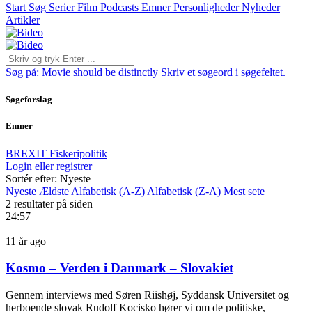
Start
Søg
Serier
Film
Podcasts
Emner
Personligheder
Nyheder
Artikler
Søg på:
Movie should be distinctly
Skriv et søgeord i søgefeltet.
Søgeforslag
Emner
BREXIT
Fiskeripolitik
Login eller registrer
Sortér efter: Nyeste
Nyeste
Ældste
Alfabetisk (A-Z)
Alfabetisk (Z-A)
Mest sete
2 resultater på siden
24:57
11 år ago
Kosmo – Verden i Danmark – Slovakiet
Gennem interviews med Søren Riishøj, Syddansk Universitet og
herboende slovak Rudolf Kocisko hører vi om de politiske,