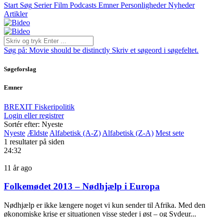
Start
Søg
Serier
Film
Podcasts
Emner
Personligheder
Nyheder
Artikler
Søg på:
Movie should be distinctly
Skriv et søgeord i søgefeltet.
Søgeforslag
Emner
BREXIT
Fiskeripolitik
Login eller registrer
Sortér efter: Nyeste
Nyeste
Ældste
Alfabetisk (A-Z)
Alfabetisk (Z-A)
Mest sete
1 resultater på siden
24:32
11 år ago
Folkemødet 2013 – Nødhjælp i Europa
Nødhjælp er ikke længere noget vi kun sender til Afrika. Med den
økonomiske krise er situationen visse steder i øst – og Sydeur...