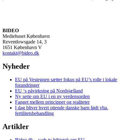
BIDEO
Mediehuset København
Reventlowsgade 14, 3
1651 København V
kontakt@bideo.dk
Nyheder
EU på Vestegnen sætter fokus på EU’s rolle i lokale
forandringer
EU ‘s påvirkning på Nordsjælland
Ny serie om EU i en ny verdensorden
Fanget mellem principper og realiteter
I dag bliver hvert ottende danske barn født vha.
fertilitetsbehandling
Artikler
Bideo.dk – web-tv bibiotek om EU