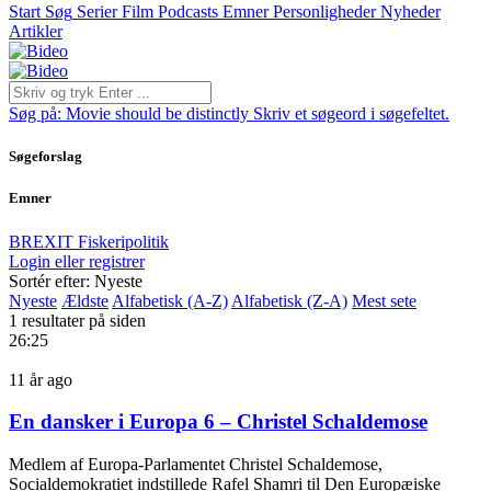
Start
Søg
Serier
Film
Podcasts
Emner
Personligheder
Nyheder
Artikler
Søg på:
Movie should be distinctly
Skriv et søgeord i søgefeltet.
Søgeforslag
Emner
BREXIT
Fiskeripolitik
Login eller registrer
Sortér efter: Nyeste
Nyeste
Ældste
Alfabetisk (A-Z)
Alfabetisk (Z-A)
Mest sete
1 resultater på siden
26:25
11 år ago
En dansker i Europa 6 – Christel Schaldemose
Medlem af Europa-Parlamentet Christel Schaldemose,
Socialdemokratiet indstillede Rafel Shamri til Den Europæiske