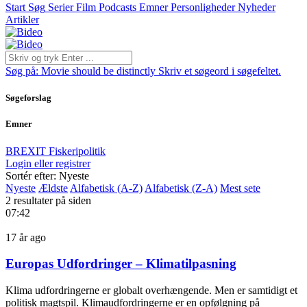
Start
Søg
Serier
Film
Podcasts
Emner
Personligheder
Nyheder
Artikler
Søg på:
Movie should be distinctly
Skriv et søgeord i søgefeltet.
Søgeforslag
Emner
BREXIT
Fiskeripolitik
Login eller registrer
Sortér efter: Nyeste
Nyeste
Ældste
Alfabetisk (A-Z)
Alfabetisk (Z-A)
Mest sete
2 resultater på siden
07:42
17 år ago
Europas Udfordringer – Klimatilpasning
Klima udfordringerne er globalt overhængende. Men er samtidigt et
politisk magtspil. Klimaudfordringerne er en opfølgning på