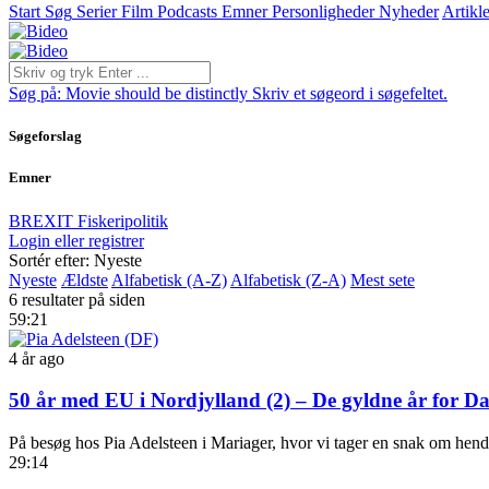
Start
Søg
Serier
Film
Podcasts
Emner
Personligheder
Nyheder
Artikle
Søg på:
Movie should be distinctly
Skriv et søgeord i søgefeltet.
Søgeforslag
Emner
BREXIT
Fiskeripolitik
Login eller registrer
Sortér efter: Nyeste
Nyeste
Ældste
Alfabetisk (A-Z)
Alfabetisk (Z-A)
Mest sete
6 resultater på siden
59:21
4 år ago
50 år med EU i Nordjylland (2) – De gyldne år for Da
På besøg hos Pia Adelsteen i Mariager, hvor vi tager en snak om hendes
29:14