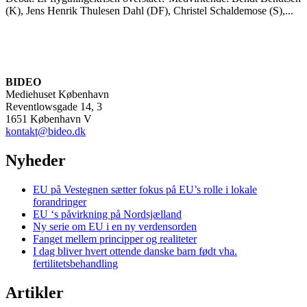
(K), Jens Henrik Thulesen Dahl (DF), Christel Schaldemose (S),...
BIDEO
Mediehuset København
Reventlowsgade 14, 3
1651 København V
kontakt@bideo.dk
Nyheder
EU på Vestegnen sætter fokus på EU’s rolle i lokale
forandringer
EU ‘s påvirkning på Nordsjælland
Ny serie om EU i en ny verdensorden
Fanget mellem principper og realiteter
I dag bliver hvert ottende danske barn født vha.
fertilitetsbehandling
Artikler