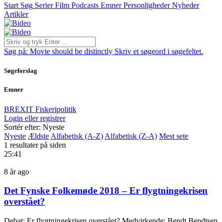
Start
Søg
Serier
Film
Podcasts
Emner
Personligheder
Nyheder
Artikler
Søg på:
Movie should be distinctly
Skriv et søgeord i søgefeltet.
Søgeforslag
Emner
BREXIT
Fiskeripolitik
Login eller registrer
Sortér efter: Nyeste
Nyeste
Ældste
Alfabetisk (A-Z)
Alfabetisk (Z-A)
Mest sete
1 resultater på siden
25:41
8 år ago
Det Fynske Folkemøde 2018 – Er flygtningekrisen
overstået?
Debat: Er flygtningekrisen overstået? Medvirkende: Bendt Bendtsen