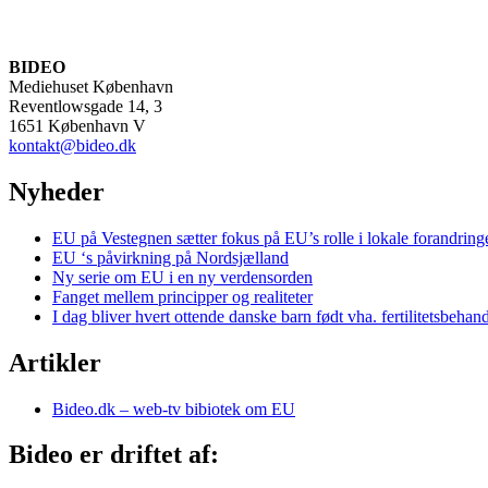
BIDEO
Mediehuset København
Reventlowsgade 14, 3
1651 København V
kontakt@bideo.dk
Nyheder
EU på Vestegnen sætter fokus på EU’s rolle i lokale forandring
EU ‘s påvirkning på Nordsjælland
Ny serie om EU i en ny verdensorden
Fanget mellem principper og realiteter
I dag bliver hvert ottende danske barn født vha. fertilitetsbehan
Artikler
Bideo.dk – web-tv bibiotek om EU
Bideo er driftet af: