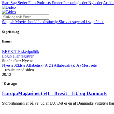
Start
Søg
Serier
Film
Podcasts
Emner
Personligheder
Nyheder
Artikle
Søg på:
Movie should be distinctly
Skriv et søgeord i søgefeltet.
Søgeforslag
Emner
BREXIT
Fiskeripolitik
Login eller registrer
Sortér efter: Nyeste
Nyeste
Ældste
Alfabetisk (A-Z)
Alfabetisk (Z-A)
Mest sete
1 resultater på siden
29:12
10 år ago
EuropaMagasinet (54) – Brexit – EU og Danmark
Storbritannien er på vej ud af EU. Det er en af Danmarks vigtigste hand