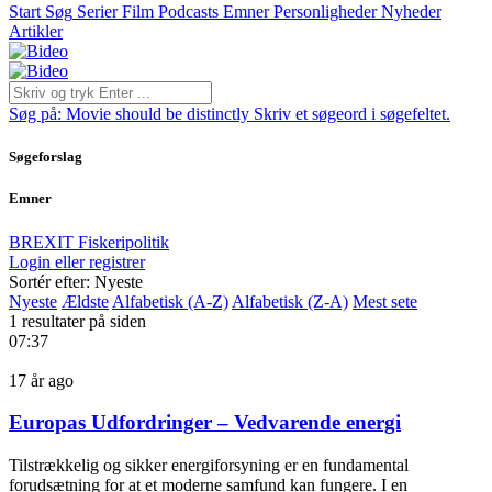
Start
Søg
Serier
Film
Podcasts
Emner
Personligheder
Nyheder
Artikler
Søg på:
Movie should be distinctly
Skriv et søgeord i søgefeltet.
Søgeforslag
Emner
BREXIT
Fiskeripolitik
Login eller registrer
Sortér efter: Nyeste
Nyeste
Ældste
Alfabetisk (A-Z)
Alfabetisk (Z-A)
Mest sete
1 resultater på siden
07:37
17 år ago
Europas Udfordringer – Vedvarende energi
Tilstrækkelig og sikker energiforsyning er en fundamental
forudsætning for at et moderne samfund kan fungere. I en