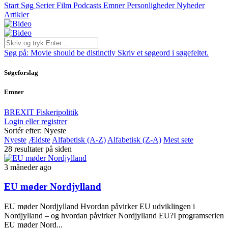
Start
Søg
Serier
Film
Podcasts
Emner
Personligheder
Nyheder
Artikler
Søg på:
Movie should be distinctly
Skriv et søgeord i søgefeltet.
Søgeforslag
Emner
BREXIT
Fiskeripolitik
Login eller registrer
Sortér efter: Nyeste
Nyeste
Ældste
Alfabetisk (A-Z)
Alfabetisk (Z-A)
Mest sete
28 resultater på siden
3 måneder ago
EU møder Nordjylland
EU møder Nordjylland Hvordan påvirker EU udviklingen i
Nordjylland – og hvordan påvirker Nordjylland EU?I programserien
EU møder Nord...