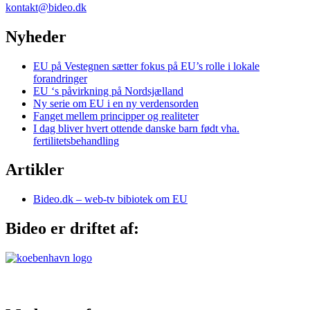
kontakt@bideo.dk
Nyheder
EU på Vestegnen sætter fokus på EU’s rolle i lokale
forandringer
EU ‘s påvirkning på Nordsjælland
Ny serie om EU i en ny verdensorden
Fanget mellem principper og realiteter
I dag bliver hvert ottende danske barn født vha.
fertilitetsbehandling
Artikler
Bideo.dk – web-tv bibiotek om EU
Bideo er driftet af: