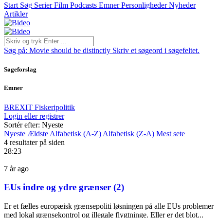
Start
Søg
Serier
Film
Podcasts
Emner
Personligheder
Nyheder
Artikler
Søg på:
Movie should be distinctly
Skriv et søgeord i søgefeltet.
Søgeforslag
Emner
BREXIT
Fiskeripolitik
Login eller registrer
Sortér efter: Nyeste
Nyeste
Ældste
Alfabetisk (A-Z)
Alfabetisk (Z-A)
Mest sete
4 resultater på siden
28:23
7 år ago
EUs indre og ydre grænser (2)
Er et fælles europæisk grænsepoliti løsningen på alle EUs problemer
med lokal grænsekontrol og illegale flygtninge. Eller er det blot...