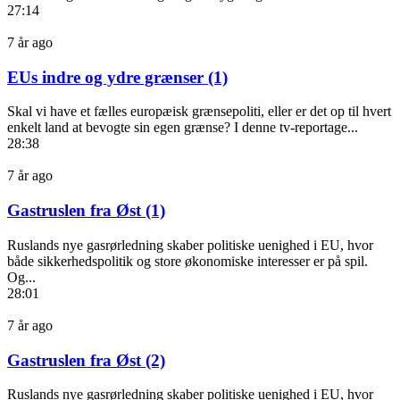
27:14
7 år ago
EUs indre og ydre grænser (1)
Skal vi have et fælles europæisk grænsepoliti, eller er det op til hvert
enkelt land at bevogte sin egen grænse? I denne tv-reportage...
28:38
7 år ago
Gastruslen fra Øst (1)
Ruslands nye gasrørledning skaber politiske uenighed i EU, hvor
både sikkerhedspolitik og store økonomiske interesser er på spil.
Og...
28:01
7 år ago
Gastruslen fra Øst (2)
Ruslands nye gasrørledning skaber politiske uenighed i EU, hvor