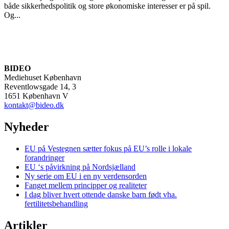
både sikkerhedspolitik og store økonomiske interesser er på spil.
Og...
BIDEO
Mediehuset København
Reventlowsgade 14, 3
1651 København V
kontakt@bideo.dk
Nyheder
EU på Vestegnen sætter fokus på EU’s rolle i lokale
forandringer
EU ‘s påvirkning på Nordsjælland
Ny serie om EU i en ny verdensorden
Fanget mellem principper og realiteter
I dag bliver hvert ottende danske barn født vha.
fertilitetsbehandling
Artikler