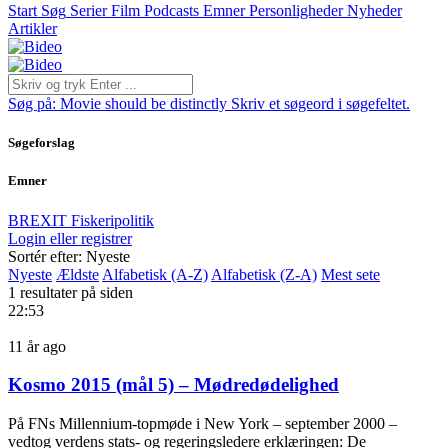
Start
Søg
Serier
Film
Podcasts
Emner
Personligheder
Nyheder
Artikler
Søg på:
Movie should be distinctly
Skriv et søgeord i søgefeltet.
Søgeforslag
Emner
BREXIT
Fiskeripolitik
Login eller registrer
Sortér efter: Nyeste
Nyeste
Ældste
Alfabetisk (A-Z)
Alfabetisk (Z-A)
Mest sete
1 resultater på siden
22:53
11 år ago
Kosmo 2015 (mål 5) – Mødredødelighed
På FNs Millennium-topmøde i New York – september 2000 –
vedtog verdens stats- og regeringsledere erklæringen: De