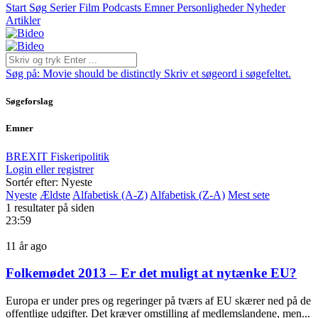
Start
Søg
Serier
Film
Podcasts
Emner
Personligheder
Nyheder
Artikler
Søg på:
Movie should be distinctly
Skriv et søgeord i søgefeltet.
Søgeforslag
Emner
BREXIT
Fiskeripolitik
Login eller registrer
Sortér efter: Nyeste
Nyeste
Ældste
Alfabetisk (A-Z)
Alfabetisk (Z-A)
Mest sete
1 resultater på siden
23:59
11 år ago
Folkemødet 2013 – Er det muligt at nytænke EU?
Europa er under pres og regeringer på tværs af EU skærer ned på de
offentlige udgifter. Det kræver omstilling af medlemslandene, men...