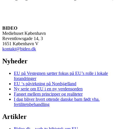
BIDEO
Mediehuset København
Reventlowsgade 14, 3
1651 København V
kontakt@bideo.dk
Nyheder
EU på Vestegnen sætter fokus på EU’s rolle i lokale
forandringer
EU ‘s påvirkning på Nordsjælland
Ny serie om EU i en ny verdensorden
Fanget mellem principper og realiteter
I dag bliver hvert ottende danske barn født vha.
fertilitetsbehandling
Artikler
Bideo.dk – web-tv bibiotek om EU