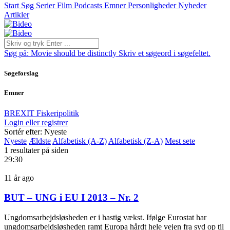
Start
Søg
Serier
Film
Podcasts
Emner
Personligheder
Nyheder
Artikler
Søg på:
Movie should be distinctly
Skriv et søgeord i søgefeltet.
Søgeforslag
Emner
BREXIT
Fiskeripolitik
Login eller registrer
Sortér efter: Nyeste
Nyeste
Ældste
Alfabetisk (A-Z)
Alfabetisk (Z-A)
Mest sete
1 resultater på siden
29:30
11 år ago
BUT – UNG i EU I 2013 – Nr. 2
Ungdomsarbejdsløsheden er i hastig vækst. Ifølge Eurostat har
ungdomsarbejdsløsheden ramt Europa hårdt hele vejen fra syd op til