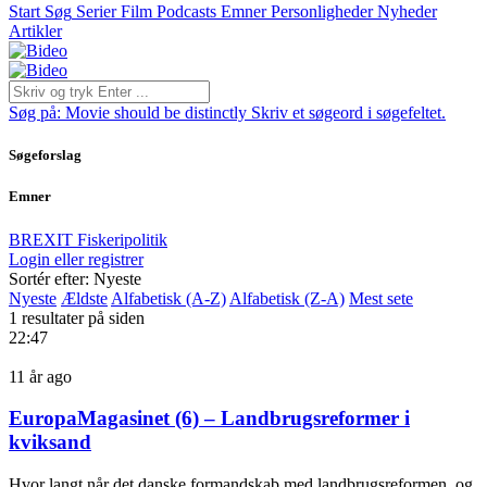
Start
Søg
Serier
Film
Podcasts
Emner
Personligheder
Nyheder
Artikler
Søg på:
Movie should be distinctly
Skriv et søgeord i søgefeltet.
Søgeforslag
Emner
BREXIT
Fiskeripolitik
Login eller registrer
Sortér efter: Nyeste
Nyeste
Ældste
Alfabetisk (A-Z)
Alfabetisk (Z-A)
Mest sete
1 resultater på siden
22:47
11 år ago
EuropaMagasinet (6) – Landbrugsreformer i
kviksand
Hvor langt når det danske formandskab med landbrugsreformen, og