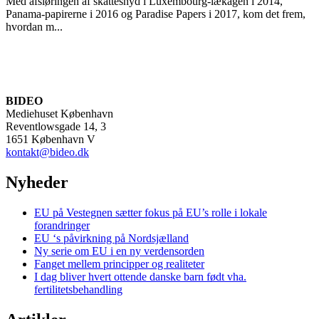
Med afsløringen af skattesnyd i Luxembourg-lækagen i 2014,
Panama-papirerne i 2016 og Paradise Papers i 2017, kom det frem,
hvordan m...
BIDEO
Mediehuset København
Reventlowsgade 14, 3
1651 København V
kontakt@bideo.dk
Nyheder
EU på Vestegnen sætter fokus på EU’s rolle i lokale
forandringer
EU ‘s påvirkning på Nordsjælland
Ny serie om EU i en ny verdensorden
Fanget mellem principper og realiteter
I dag bliver hvert ottende danske barn født vha.
fertilitetsbehandling