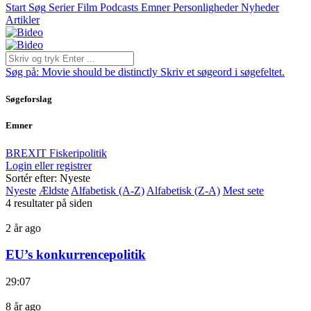
Start
Søg
Serier
Film
Podcasts
Emner
Personligheder
Nyheder
Artikler
Søg på:
Movie should be distinctly
Skriv et søgeord i søgefeltet.
Søgeforslag
Emner
BREXIT
Fiskeripolitik
Login eller registrer
Sortér efter: Nyeste
Nyeste
Ældste
Alfabetisk (A-Z)
Alfabetisk (Z-A)
Mest sete
4 resultater på siden
2 år ago
EU’s konkurrencepolitik
29:07
8 år ago