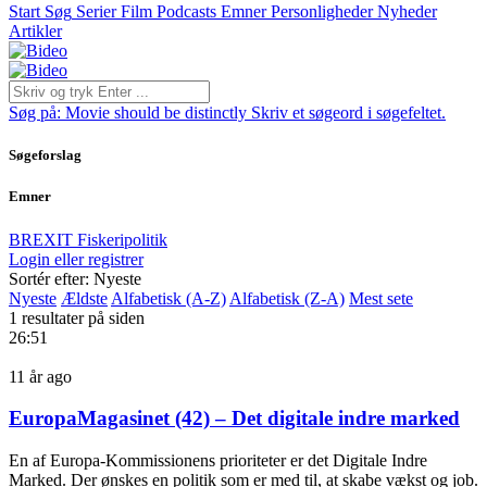
Start
Søg
Serier
Film
Podcasts
Emner
Personligheder
Nyheder
Artikler
Søg på:
Movie should be distinctly
Skriv et søgeord i søgefeltet.
Søgeforslag
Emner
BREXIT
Fiskeripolitik
Login eller registrer
Sortér efter: Nyeste
Nyeste
Ældste
Alfabetisk (A-Z)
Alfabetisk (Z-A)
Mest sete
1 resultater på siden
26:51
11 år ago
EuropaMagasinet (42) – Det digitale indre marked
En af Europa-Kommissionens prioriteter er det Digitale Indre
Marked. Der ønskes en politik som er med til, at skabe vækst og job.