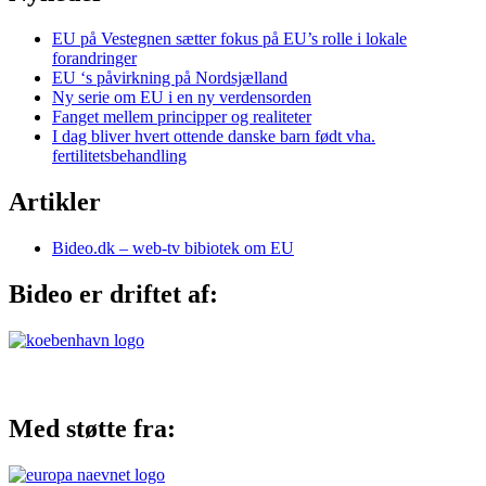
EU på Vestegnen sætter fokus på EU’s rolle i lokale
forandringer
EU ‘s påvirkning på Nordsjælland
Ny serie om EU i en ny verdensorden
Fanget mellem principper og realiteter
I dag bliver hvert ottende danske barn født vha.
fertilitetsbehandling
Artikler
Bideo.dk – web-tv bibiotek om EU
Bideo er driftet af:
Med støtte fra: