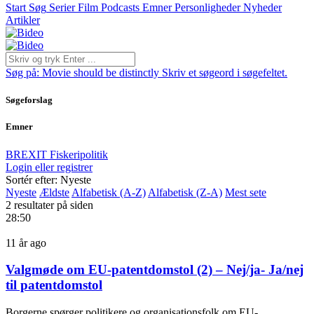
Start
Søg
Serier
Film
Podcasts
Emner
Personligheder
Nyheder
Artikler
Søg på:
Movie should be distinctly
Skriv et søgeord i søgefeltet.
Søgeforslag
Emner
BREXIT
Fiskeripolitik
Login eller registrer
Sortér efter: Nyeste
Nyeste
Ældste
Alfabetisk (A-Z)
Alfabetisk (Z-A)
Mest sete
2 resultater på siden
28:50
11 år ago
Valgmøde om EU-patentdomstol (2) – Nej/ja- Ja/nej
til patentdomstol
Borgerne spørger politikere og organisationsfolk om EU-