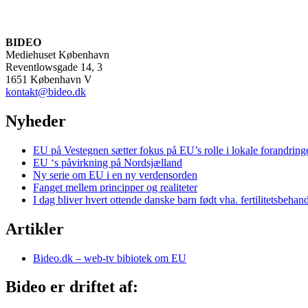
BIDEO
Mediehuset København
Reventlowsgade 14, 3
1651 København V
kontakt@bideo.dk
Nyheder
EU på Vestegnen sætter fokus på EU’s rolle i lokale forandring
EU ‘s påvirkning på Nordsjælland
Ny serie om EU i en ny verdensorden
Fanget mellem principper og realiteter
I dag bliver hvert ottende danske barn født vha. fertilitetsbehan
Artikler
Bideo.dk – web-tv bibiotek om EU
Bideo er driftet af: