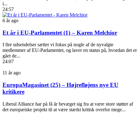
i...
24:57
6 år ago
Et år i EU-Parlamentet (1) – Karen Melchior
I fire udsendelser sætter vi fokus på nogle af de nyvalgte
medlemmer af EU-Parlamentet, og laver en status på, hvordan det er
gået de...
24:07
11 år ago
EuropaMagasinet (25) – Højrefløjens nye EU
kritikere
Liberal Alliance har på få år bevæget sig fra at være store støtter af
det europæiske projekt til at være stærkt kritisk overfor mege...