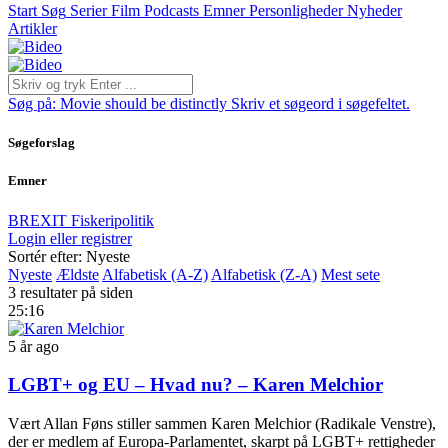
Start
Søg
Serier
Film
Podcasts
Emner
Personligheder
Nyheder
Artikler
Søg på:
Movie should be distinctly
Skriv et søgeord i søgefeltet.
Søgeforslag
Emner
BREXIT
Fiskeripolitik
Login eller registrer
Sortér efter: Nyeste
Nyeste
Ældste
Alfabetisk (A-Z)
Alfabetisk (Z-A)
Mest sete
3 resultater på siden
25:16
5 år ago
LGBT+ og EU – Hvad nu? – Karen Melchior
Vært Allan Føns stiller sammen Karen Melchior (Radikale Venstre),
der er medlem af Europa-Parlamentet, skarpt på LGBT+ rettigheder