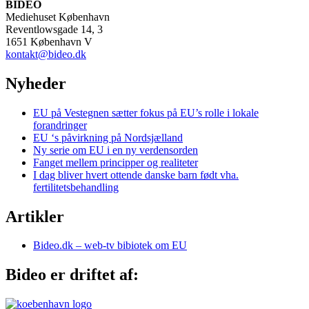
BIDEO
Mediehuset København
Reventlowsgade 14, 3
1651 København V
kontakt@bideo.dk
Nyheder
EU på Vestegnen sætter fokus på EU’s rolle i lokale
forandringer
EU ‘s påvirkning på Nordsjælland
Ny serie om EU i en ny verdensorden
Fanget mellem principper og realiteter
I dag bliver hvert ottende danske barn født vha.
fertilitetsbehandling
Artikler
Bideo.dk – web-tv bibiotek om EU
Bideo er driftet af: