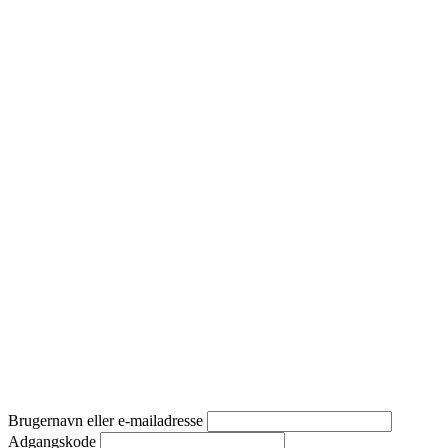
Brugernavn eller e-mailadresse
Adgangskode