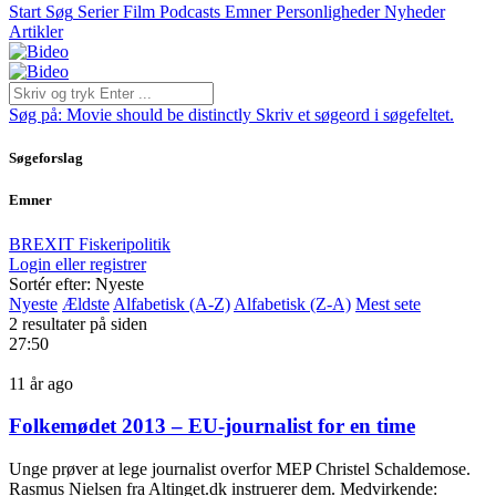
Start
Søg
Serier
Film
Podcasts
Emner
Personligheder
Nyheder
Artikler
Søg på:
Movie should be distinctly
Skriv et søgeord i søgefeltet.
Søgeforslag
Emner
BREXIT
Fiskeripolitik
Login eller registrer
Sortér efter: Nyeste
Nyeste
Ældste
Alfabetisk (A-Z)
Alfabetisk (Z-A)
Mest sete
2 resultater på siden
27:50
11 år ago
Folkemødet 2013 – EU-journalist for en time
Unge prøver at lege journalist overfor MEP Christel Schaldemose.
Rasmus Nielsen fra Altinget.dk instruerer dem. Medvirkende: