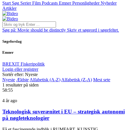
Start
Søg
Serier
Film
Podcasts
Emner
Personligheder
Nyheder
Artikler
Søg på:
Movie should be distinctly
Skriv et søgeord i søgefeltet.
Søgeforslag
Emner
BREXIT
Fiskeripolitik
Login eller registrer
Sortér efter: Nyeste
Nyeste
Ældste
Alfabetisk (A-Z)
Alfabetisk (Z-A)
Mest sete
1 resultater på siden
58:55
4 år ago
Teknologisk suverænitet i EU – strategisk autonomi
på nøgleteknologier
Få et fascinerende indblik i RUMFART, KUNSTIG