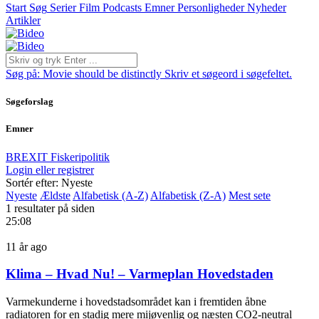
Start
Søg
Serier
Film
Podcasts
Emner
Personligheder
Nyheder
Artikler
Søg på:
Movie should be distinctly
Skriv et søgeord i søgefeltet.
Søgeforslag
Emner
BREXIT
Fiskeripolitik
Login eller registrer
Sortér efter: Nyeste
Nyeste
Ældste
Alfabetisk (A-Z)
Alfabetisk (Z-A)
Mest sete
1 resultater på siden
25:08
11 år ago
Klima – Hvad Nu! – Varmeplan Hovedstaden
Varmekunderne i hovedstadsområdet kan i fremtiden åbne
radiatoren for en stadig mere mijøvenlig og næsten CO2-neutral