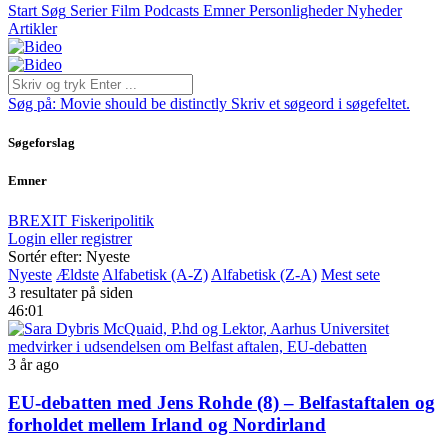
Start
Søg
Serier
Film
Podcasts
Emner
Personligheder
Nyheder
Artikler
Søg på:
Movie should be distinctly
Skriv et søgeord i søgefeltet.
Søgeforslag
Emner
BREXIT
Fiskeripolitik
Login eller registrer
Sortér efter: Nyeste
Nyeste
Ældste
Alfabetisk (A-Z)
Alfabetisk (Z-A)
Mest sete
3 resultater på siden
46:01
3 år ago
EU-debatten med Jens Rohde (8) – Belfastaftalen og
forholdet mellem Irland og Nordirland