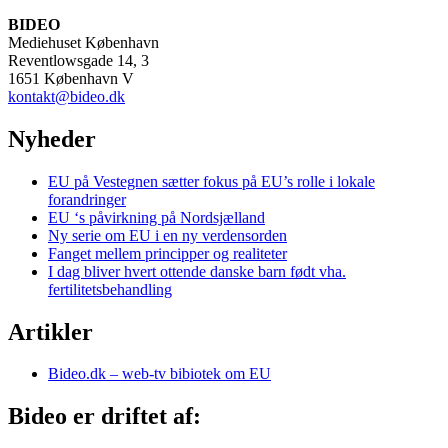
BIDEO
Mediehuset København
Reventlowsgade 14, 3
1651 København V
kontakt@bideo.dk
Nyheder
EU på Vestegnen sætter fokus på EU’s rolle i lokale
forandringer
EU ‘s påvirkning på Nordsjælland
Ny serie om EU i en ny verdensorden
Fanget mellem principper og realiteter
I dag bliver hvert ottende danske barn født vha.
fertilitetsbehandling
Artikler
Bideo.dk – web-tv bibiotek om EU
Bideo er driftet af: