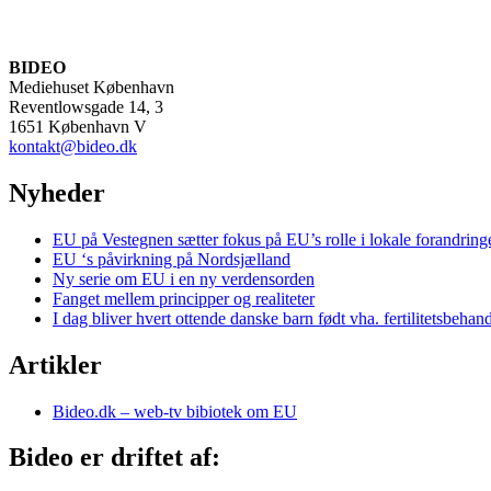
BIDEO
Mediehuset København
Reventlowsgade 14, 3
1651 København V
kontakt@bideo.dk
Nyheder
EU på Vestegnen sætter fokus på EU’s rolle i lokale forandring
EU ‘s påvirkning på Nordsjælland
Ny serie om EU i en ny verdensorden
Fanget mellem principper og realiteter
I dag bliver hvert ottende danske barn født vha. fertilitetsbehan
Artikler
Bideo.dk – web-tv bibiotek om EU
Bideo er driftet af: