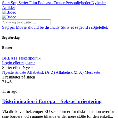
Start
Søg
Serier
Film
Podcasts
Emner
Personligheder
Nyheder
Artikler
Søg på:
Movie should be distinctly
Skriv et søgeord i søgefeltet.
Søgeforslag
Emner
BREXIT
Fiskeripolitik
Login eller registrer
Sortér efter: Nyeste
Nyeste
Ældste
Alfabetisk (A-Z)
Alfabetisk (Z-A)
Mest sete
1 resultater på siden
21:46
11 år ago
Diskrimination i Europa – Seksuel orientering
Via direktiver bekæmper EU seks former for diskrimination overfor
sine borgere, og i mange tilfælde er der mere støtte for den enkelt...