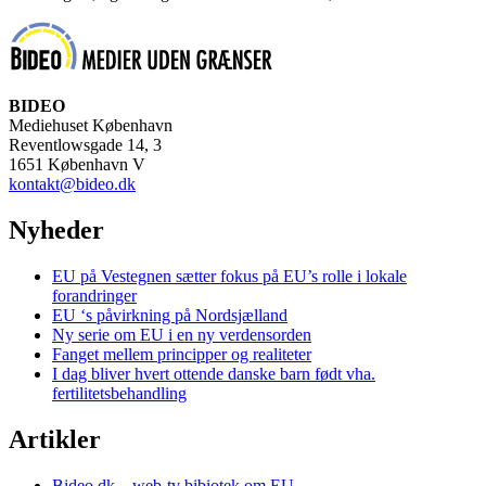
BIDEO
Mediehuset København
Reventlowsgade 14, 3
1651 København V
kontakt@bideo.dk
Nyheder
EU på Vestegnen sætter fokus på EU’s rolle i lokale
forandringer
EU ‘s påvirkning på Nordsjælland
Ny serie om EU i en ny verdensorden
Fanget mellem principper og realiteter
I dag bliver hvert ottende danske barn født vha.
fertilitetsbehandling
Artikler
Bideo.dk – web-tv bibiotek om EU