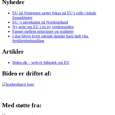
Nyheder
EU på Vestegnen sætter fokus på EU’s rolle i lokale
forandringer
EU ‘s påvirkning på Nordsjælland
Ny serie om EU i en ny verdensorden
Fanget mellem principper og realiteter
I dag bliver hvert ottende danske barn født vha.
fertilitetsbehandling
Artikler
Bideo.dk – web-tv bibiotek om EU
Bideo er driftet af:
Med støtte fra: