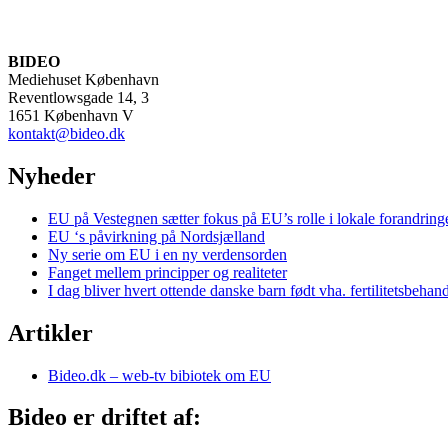
BIDEO
Mediehuset København
Reventlowsgade 14, 3
1651 København V
kontakt@bideo.dk
Nyheder
EU på Vestegnen sætter fokus på EU’s rolle i lokale forandring
EU ‘s påvirkning på Nordsjælland
Ny serie om EU i en ny verdensorden
Fanget mellem principper og realiteter
I dag bliver hvert ottende danske barn født vha. fertilitetsbehan
Artikler
Bideo.dk – web-tv bibiotek om EU
Bideo er driftet af: