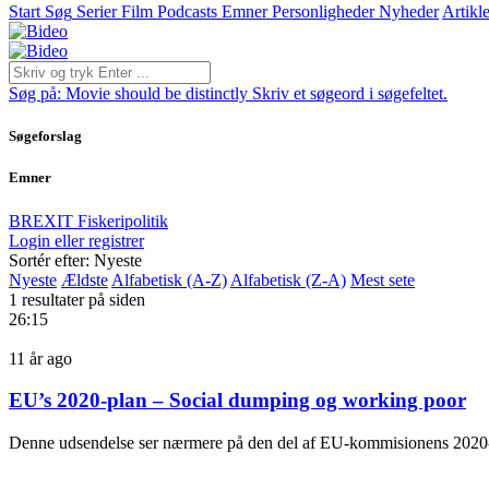
Start
Søg
Serier
Film
Podcasts
Emner
Personligheder
Nyheder
Artikle
Søg på:
Movie should be distinctly
Skriv et søgeord i søgefeltet.
Søgeforslag
Emner
BREXIT
Fiskeripolitik
Login eller registrer
Sortér efter: Nyeste
Nyeste
Ældste
Alfabetisk (A-Z)
Alfabetisk (Z-A)
Mest sete
1 resultater på siden
26:15
11 år ago
EU’s 2020-plan – Social dumping og working poor
Denne udsendelse ser nærmere på den del af EU-kommisionens 2020-