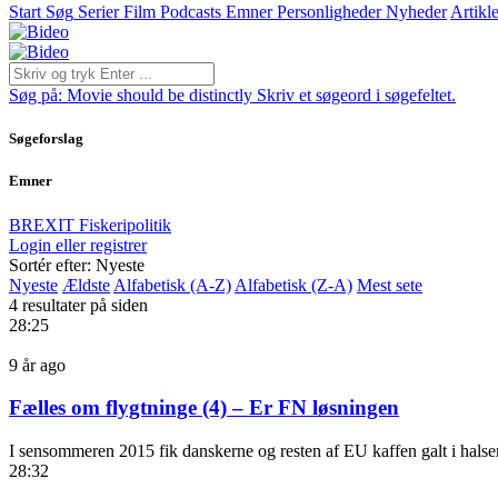
Start
Søg
Serier
Film
Podcasts
Emner
Personligheder
Nyheder
Artikle
Søg på:
Movie should be distinctly
Skriv et søgeord i søgefeltet.
Søgeforslag
Emner
BREXIT
Fiskeripolitik
Login eller registrer
Sortér efter: Nyeste
Nyeste
Ældste
Alfabetisk (A-Z)
Alfabetisk (Z-A)
Mest sete
4 resultater på siden
28:25
9 år ago
Fælles om flygtninge (4) – Er FN løsningen
I sensommeren 2015 fik danskerne og resten af EU kaffen galt i halse
28:32