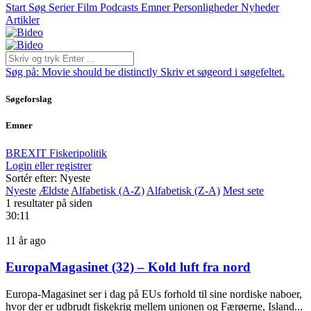
Start
Søg
Serier
Film
Podcasts
Emner
Personligheder
Nyheder
Artikler
Søg på:
Movie should be distinctly
Skriv et søgeord i søgefeltet.
Søgeforslag
Emner
BREXIT
Fiskeripolitik
Login eller registrer
Sortér efter: Nyeste
Nyeste
Ældste
Alfabetisk (A-Z)
Alfabetisk (Z-A)
Mest sete
1 resultater på siden
30:11
11 år ago
EuropaMagasinet (32) – Kold luft fra nord
Europa-Magasinet ser i dag på EUs forhold til sine nordiske naboer,
hvor der er udbrudt fiskekrig mellem unionen og Færøerne, Island...