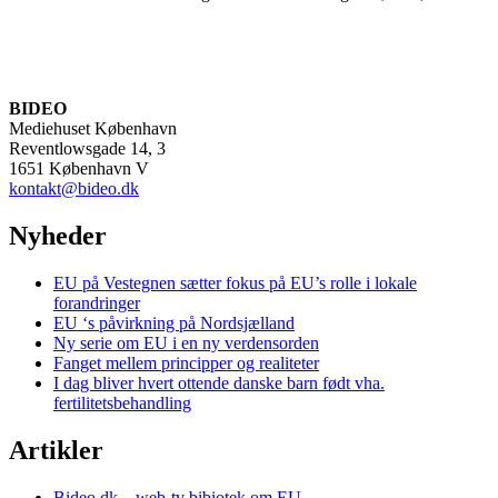
BIDEO
Mediehuset København
Reventlowsgade 14, 3
1651 København V
kontakt@bideo.dk
Nyheder
EU på Vestegnen sætter fokus på EU’s rolle i lokale
forandringer
EU ‘s påvirkning på Nordsjælland
Ny serie om EU i en ny verdensorden
Fanget mellem principper og realiteter
I dag bliver hvert ottende danske barn født vha.
fertilitetsbehandling
Artikler
Bideo.dk – web-tv bibiotek om EU