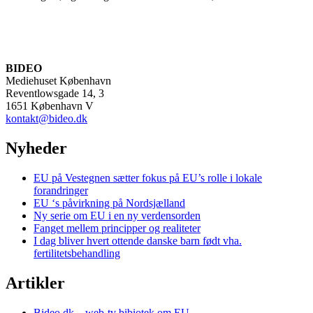
BIDEO
Mediehuset København
Reventlowsgade 14, 3
1651 København V
kontakt@bideo.dk
Nyheder
EU på Vestegnen sætter fokus på EU’s rolle i lokale
forandringer
EU ‘s påvirkning på Nordsjælland
Ny serie om EU i en ny verdensorden
Fanget mellem principper og realiteter
I dag bliver hvert ottende danske barn født vha.
fertilitetsbehandling
Artikler
Bideo.dk – web-tv bibiotek om EU