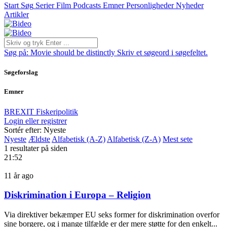
Start
Søg
Serier
Film
Podcasts
Emner
Personligheder
Nyheder
Artikler
Søg på:
Movie should be distinctly
Skriv et søgeord i søgefeltet.
Søgeforslag
Emner
BREXIT
Fiskeripolitik
Login eller registrer
Sortér efter: Nyeste
Nyeste
Ældste
Alfabetisk (A-Z)
Alfabetisk (Z-A)
Mest sete
1 resultater på siden
21:52
11 år ago
Diskrimination i Europa – Religion
Via direktiver bekæmper EU seks former for diskrimination overfor
sine borgere, og i mange tilfælde er der mere støtte for den enkelt...