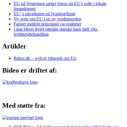
EU på Vestegnen sætter fokus på EU’s rolle i lokale
forandringer
EU ‘s påvirkning på Nordsjælland
Ny serie om EU i en ny verdensorden
Fanget mellem principper og realiteter
I dag bliver hvert ottende danske barn født vha.
fertilitetsbehandling
Artikler
Bideo.dk – web-tv bibiotek om EU
Bideo er driftet af:
Med støtte fra: