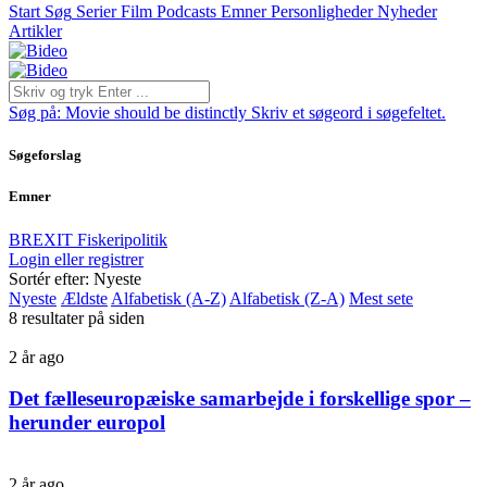
Start
Søg
Serier
Film
Podcasts
Emner
Personligheder
Nyheder
Artikler
Søg på:
Movie should be distinctly
Skriv et søgeord i søgefeltet.
Søgeforslag
Emner
BREXIT
Fiskeripolitik
Login eller registrer
Sortér efter: Nyeste
Nyeste
Ældste
Alfabetisk (A-Z)
Alfabetisk (Z-A)
Mest sete
8 resultater på siden
2 år ago
Det fælleseuropæiske samarbejde i forskellige spor –
herunder europol
2 år ago