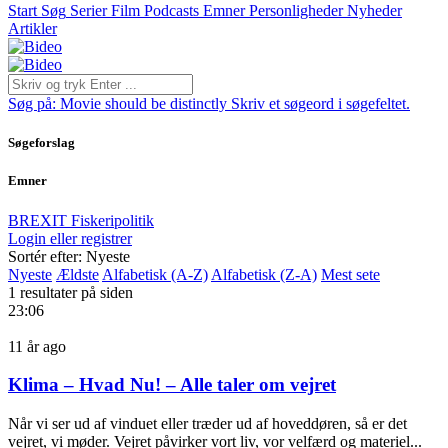
Start
Søg
Serier
Film
Podcasts
Emner
Personligheder
Nyheder
Artikler
Søg på:
Movie should be distinctly
Skriv et søgeord i søgefeltet.
Søgeforslag
Emner
BREXIT
Fiskeripolitik
Login eller registrer
Sortér efter: Nyeste
Nyeste
Ældste
Alfabetisk (A-Z)
Alfabetisk (Z-A)
Mest sete
1 resultater på siden
23:06
11 år ago
Klima – Hvad Nu! – Alle taler om vejret
Når vi ser ud af vinduet eller træder ud af hoveddøren, så er det
vejret, vi møder. Vejret påvirker vort liv, vor velfærd og materiel...