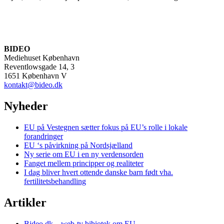
BIDEO
Mediehuset København
Reventlowsgade 14, 3
1651 København V
kontakt@bideo.dk
Nyheder
EU på Vestegnen sætter fokus på EU’s rolle i lokale
forandringer
EU ‘s påvirkning på Nordsjælland
Ny serie om EU i en ny verdensorden
Fanget mellem principper og realiteter
I dag bliver hvert ottende danske barn født vha.
fertilitetsbehandling
Artikler
Bideo.dk – web-tv bibiotek om EU