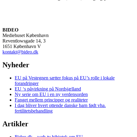
BIDEO
Mediehuset København
Reventlowsgade 14, 3
1651 København V
kontakt@bideo.dk
Nyheder
EU på Vestegnen sætter fokus på EU’s rolle i lokale
forandringer
EU ‘s påvirkning på Nordsjælland
Ny serie om EU i en ny verdensorden
Fanget mellem principper og realiteter
I dag bliver hvert ottende danske barn født vha.
fertilitetsbehandling
Artikler
Bideo.dk – web-tv bibiotek om EU