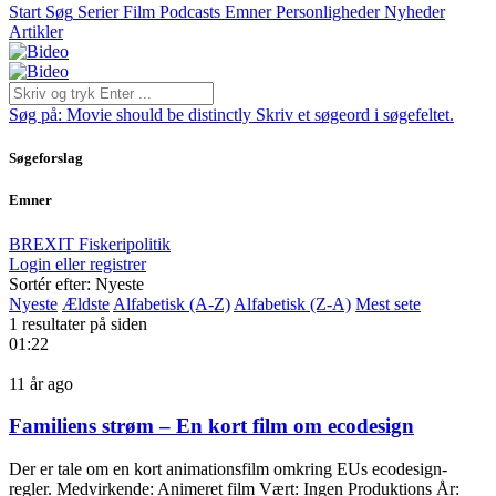
Start
Søg
Serier
Film
Podcasts
Emner
Personligheder
Nyheder
Artikler
Søg på:
Movie should be distinctly
Skriv et søgeord i søgefeltet.
Søgeforslag
Emner
BREXIT
Fiskeripolitik
Login eller registrer
Sortér efter: Nyeste
Nyeste
Ældste
Alfabetisk (A-Z)
Alfabetisk (Z-A)
Mest sete
1 resultater på siden
01:22
11 år ago
Familiens strøm – En kort film om ecodesign
Der er tale om en kort animationsfilm omkring EUs ecodesign-
regler. Medvirkende: Animeret film Vært: Ingen Produktions År: