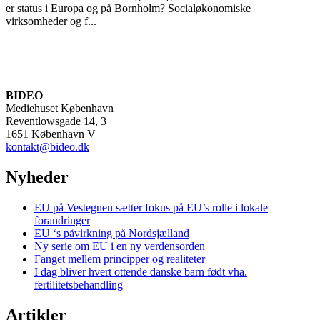
er status i Europa og på Bornholm? Socialøkonomiske
virksomheder og f...
BIDEO
Mediehuset København
Reventlowsgade 14, 3
1651 København V
kontakt@bideo.dk
Nyheder
EU på Vestegnen sætter fokus på EU’s rolle i lokale
forandringer
EU ‘s påvirkning på Nordsjælland
Ny serie om EU i en ny verdensorden
Fanget mellem principper og realiteter
I dag bliver hvert ottende danske barn født vha.
fertilitetsbehandling
Artikler