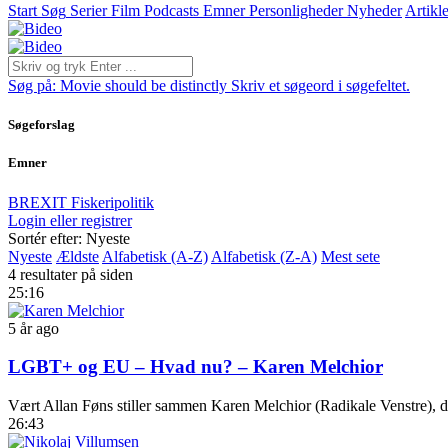
Start
Søg
Serier
Film
Podcasts
Emner
Personligheder
Nyheder
Artikle
Søg på:
Movie should be distinctly
Skriv et søgeord i søgefeltet.
Søgeforslag
Emner
BREXIT
Fiskeripolitik
Login eller registrer
Sortér efter: Nyeste
Nyeste
Ældste
Alfabetisk (A-Z)
Alfabetisk (Z-A)
Mest sete
4 resultater på siden
25:16
5 år ago
LGBT+ og EU – Hvad nu? – Karen Melchior
Vært Allan Føns stiller sammen Karen Melchior (Radikale Venstre), d
26:43