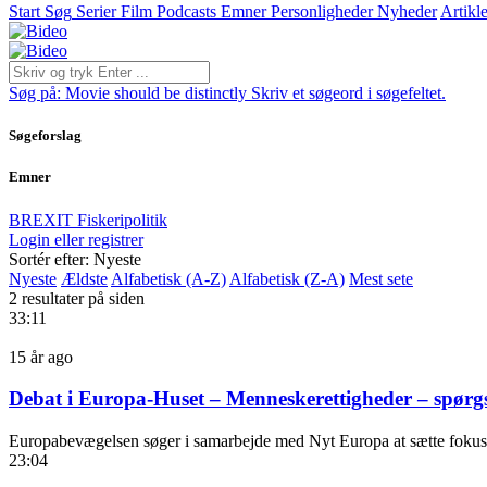
Start
Søg
Serier
Film
Podcasts
Emner
Personligheder
Nyheder
Artikle
Søg på:
Movie should be distinctly
Skriv et søgeord i søgefeltet.
Søgeforslag
Emner
BREXIT
Fiskeripolitik
Login eller registrer
Sortér efter: Nyeste
Nyeste
Ældste
Alfabetisk (A-Z)
Alfabetisk (Z-A)
Mest sete
2 resultater på siden
33:11
15 år ago
Debat i Europa-Huset – Menneskerettigheder – spørgs
Europabevægelsen søger i samarbejde med Nyt Europa at sætte fokus p
23:04