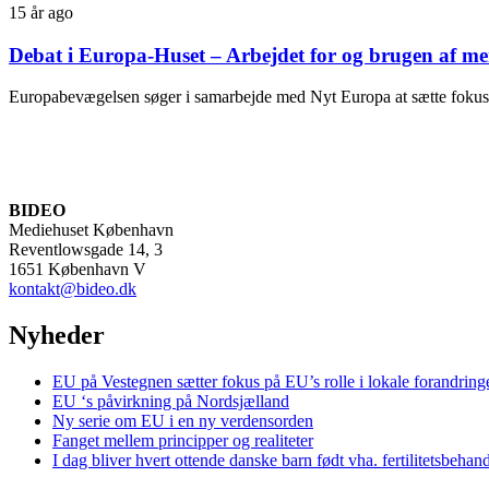
15 år ago
Debat i Europa-Huset – Arbejdet for og brugen af m
Europabevægelsen søger i samarbejde med Nyt Europa at sætte fokus p
BIDEO
Mediehuset København
Reventlowsgade 14, 3
1651 København V
kontakt@bideo.dk
Nyheder
EU på Vestegnen sætter fokus på EU’s rolle i lokale forandring
EU ‘s påvirkning på Nordsjælland
Ny serie om EU i en ny verdensorden
Fanget mellem principper og realiteter
I dag bliver hvert ottende danske barn født vha. fertilitetsbehan