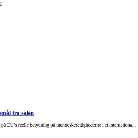
r
mål fra salen
å EU’s reelle betydning på menneskerettighederne i et internationa...