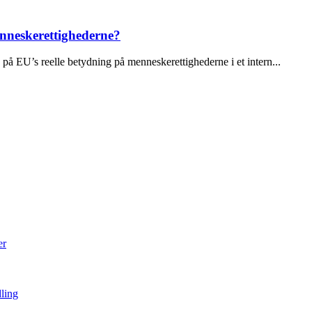
enneskerettighederne?
å EU’s reelle betydning på menneskerettighederne i et intern...
er
dling