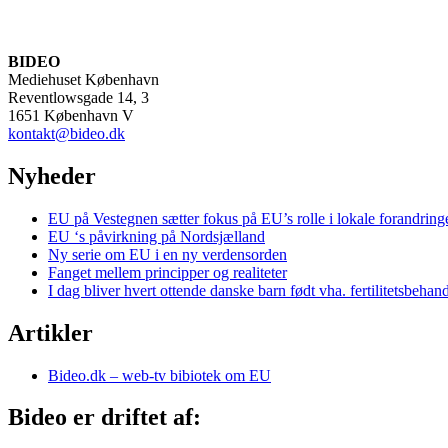
BIDEO
Mediehuset København
Reventlowsgade 14, 3
1651 København V
kontakt@bideo.dk
Nyheder
EU på Vestegnen sætter fokus på EU’s rolle i lokale forandring
EU ‘s påvirkning på Nordsjælland
Ny serie om EU i en ny verdensorden
Fanget mellem principper og realiteter
I dag bliver hvert ottende danske barn født vha. fertilitetsbehan
Artikler
Bideo.dk – web-tv bibiotek om EU
Bideo er driftet af: