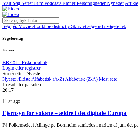
Start
Søg
Serier
Film
Podcasts
Emner
Personligheder
Nyheder
Artikle
Søg på:
Movie should be distinctly
Skriv et søgeord i søgefeltet.
Søgeforslag
Emner
BREXIT
Fiskeripolitik
Login eller registrer
Sortér efter: Nyeste
Nyeste
Ældste
Alfabetisk (A-Z)
Alfabetisk (Z-A)
Mest sete
1 resultater på siden
20:17
11 år ago
Fjernsyn for voksne – ældre i det digitale Europa
På Folkemødet i Allinge på Bornholm samledes i midten af juni det poli