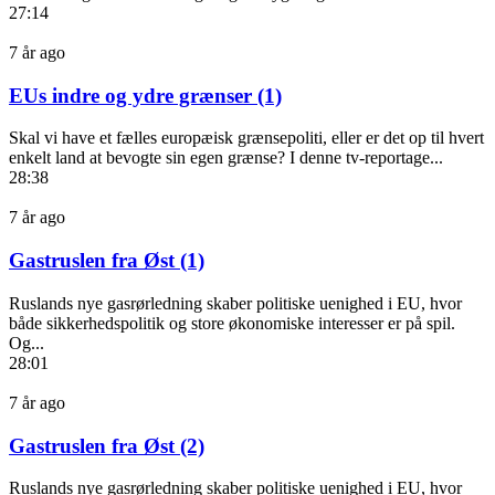
27:14
7 år ago
EUs indre og ydre grænser (1)
Skal vi have et fælles europæisk grænsepoliti, eller er det op til hvert
enkelt land at bevogte sin egen grænse? I denne tv-reportage...
28:38
7 år ago
Gastruslen fra Øst (1)
Ruslands nye gasrørledning skaber politiske uenighed i EU, hvor
både sikkerhedspolitik og store økonomiske interesser er på spil.
Og...
28:01
7 år ago
Gastruslen fra Øst (2)
Ruslands nye gasrørledning skaber politiske uenighed i EU, hvor