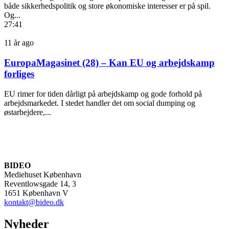
både sikkerhedspolitik og store økonomiske interesser er på spil.
Og...
27:41
11 år ago
EuropaMagasinet (28) – Kan EU og arbejdskamp
forliges
EU rimer for tiden dårligt på arbejdskamp og gode forhold på
arbejdsmarkedet. I stedet handler det om social dumping og
østarbejdere,...
BIDEO
Mediehuset København
Reventlowsgade 14, 3
1651 København V
kontakt@bideo.dk
Nyheder