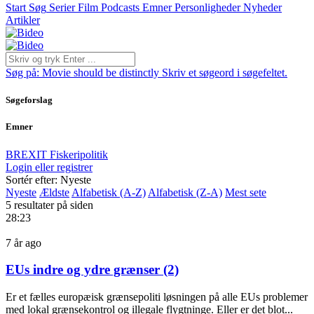
Start
Søg
Serier
Film
Podcasts
Emner
Personligheder
Nyheder
Artikler
Søg på:
Movie should be distinctly
Skriv et søgeord i søgefeltet.
Søgeforslag
Emner
BREXIT
Fiskeripolitik
Login eller registrer
Sortér efter: Nyeste
Nyeste
Ældste
Alfabetisk (A-Z)
Alfabetisk (Z-A)
Mest sete
5 resultater på siden
28:23
7 år ago
EUs indre og ydre grænser (2)
Er et fælles europæisk grænsepoliti løsningen på alle EUs problemer
med lokal grænsekontrol og illegale flygtninge. Eller er det blot...